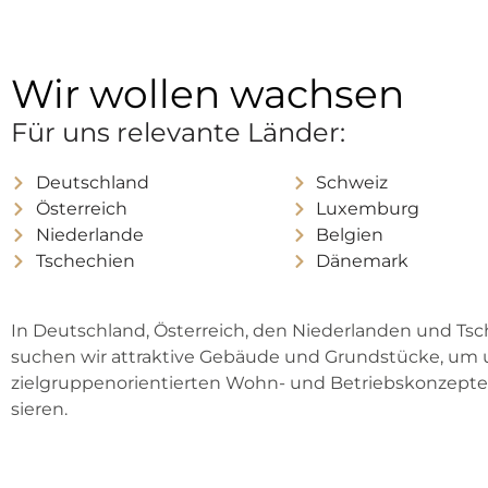
Wir wollen wachsen
Für uns relevante Länder:
Deutsch­land
Schweiz
Öster­reich
Luxem­burg
Nie­der­lan­de
Bel­gi­en
Tsche­chi­en
Däne­mark
In Deutsch­land, Öster­reich, den Nie­der­lan­den und Tsc
suchen wir attrak­ti­ve Gebäu­de und Grund­stü­cke, um 
ziel­grup­pen­ori­en­tier­ten Wohn- und Betriebs­kon­zep­te 
sie­ren.