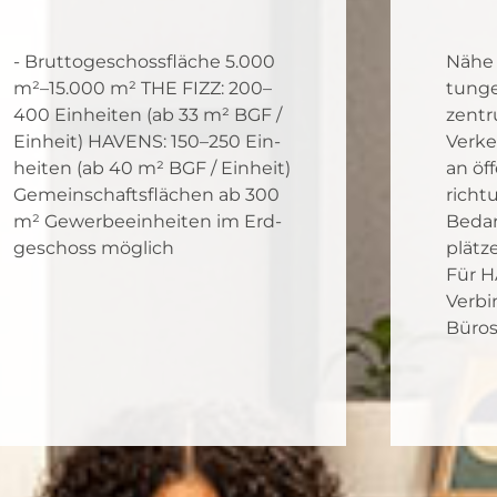
- Brut­to­ge­schoss­flä­che 5.000
Nähe z
m²–15.000 m² THE FIZZ: 200–
tun­g
400 Ein­hei­ten (ab 33 m² BGF /
zen­t
Ein­heit) HAVENS: 150–250 Ein­
Verk
hei­ten (ab 40 m² BGF / Ein­heit)
an öff
Gemein­schafts­flä­chen ab 300
rich­t
m² Gewer­be­ein­hei­ten im Erd­
Bedarf
ge­schoss mög­lich
plät­z
Für H
Ver­bi
Büro­s