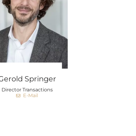
Gerold Springer
Direc­tor Tran­sac­tions
E‑Mail