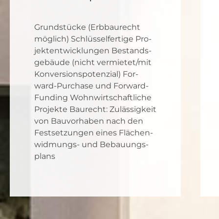
Grund­stü­cke (Erb­bau­recht
mög­lich) Schlüs­sel­fer­ti­ge Pro­
jekt­ent­wick­lun­gen Bestands­
ge­bäu­de (nicht vermietet/mit
Kon­ver­si­ons­po­ten­zi­al) For­
ward-Purcha­se und For­ward-
Fun­ding Wohn­wirt­schaft­li­che
Pro­jek­te Bau­recht: Zuläs­sig­keit
von Bau­vor­ha­ben nach den
Fest­set­zun­gen eines Flä­chen­
wid­mungs- und Bebau­ungs­
plans