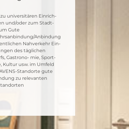
u uni­ver­si­tä­ren Ein­rich­
en und/oder zum Stadt­
rum Gute
ehrsanbindung/Anbindung
ent­li­chen Nah­ver­kehr Ein­
un­gen des täg­li­chen
s, Gas­tro­no- mie, Sport­
e, Kul­tur usw. im Umfeld
AVENS-Stand­or­te gute
n­dung zu rele­van­ten
tand­or­ten