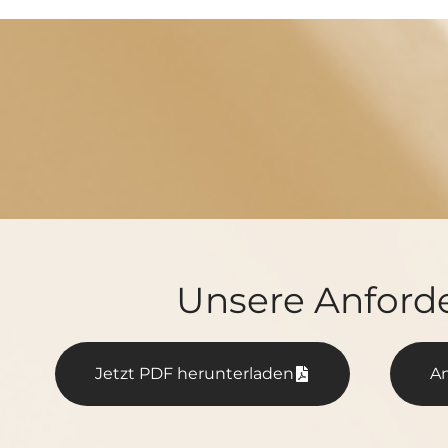
Unsere Anford
Jetzt PDF her­un­ter­la­den
An