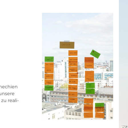
he­chi­en
unse­re
zu rea­li­