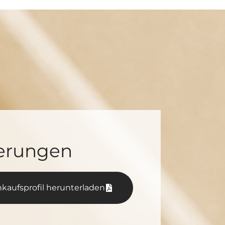
erungen
kaufs­pro­fil her­un­ter­la­den