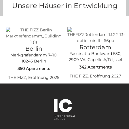
Unsere Häuser in Entwicklung
Rotterdam
Berlin
Fasci­na­tio Bou­le­vard 530,
Mark­gra­fen­damm 7–10
,
2909 VA, Capel­le A/D Ijs­sel
10245 Ber­lin
342 Apart­ments
350 Apart­ments
THE FIZZ, Eröff­nung 2027
THE FIZZ, Eröff­nung 2025