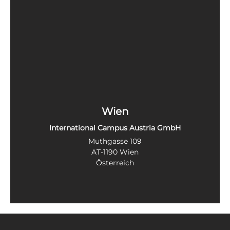
Wien
Inter­na­tio­nal Cam­pus Aus­tria GmbH
Muth­gas­se 109
AT-1190 Wien
Öster­reich