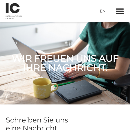
EN
WIR FREUEN UNS AUF
IHRE NACHRICHT.
Schreiben Sie uns
eine Nachricht