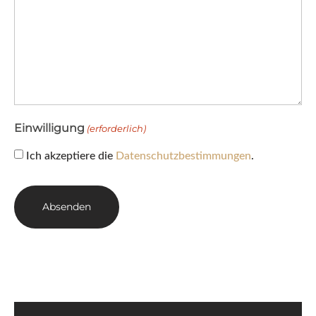
Ein­wil­li­gung
(erfor­der­lich)
Ich akzep­tie­re die
Daten­schutz­be­stim­mun­gen
.
Absenden