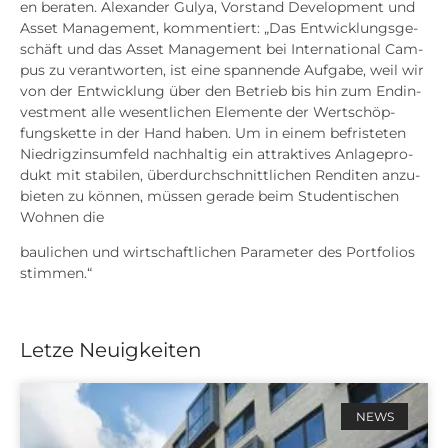
en bera­ten. Alex­an­der Gulya, Vor­stand Deve­lo­p­ment und
Asset Manage­ment, kom­men­tiert: „Das Ent­wick­lungs­ge­
schäft und das Asset Manage­ment bei Inter­na­tio­nal Cam­
pus zu ver­ant­wor­ten, ist eine span­nen­de Auf­ga­be, weil wir
von der Ent­wick­lung über den Betrieb bis hin zum End­in­
vest­ment alle wesent­li­chen Ele­men­te der Wert­schöp­
fungs­ket­te in der Hand haben. Um in einem befris­te­ten
Nied­rig­zins­um­feld nach­hal­tig ein attrak­ti­ves Anla­ge­pro­
dukt mit sta­bi­len, über­durch­schnitt­li­chen Ren­di­ten anzu­
bie­ten zu kön­nen, müs­sen gera­de beim Stu­den­ti­schen
Woh­nen die
bau­li­chen und wirt­schaft­li­chen Para­me­ter des Port­fo­li­os
stim­men.“
Letze Neuigkeiten
NEWS