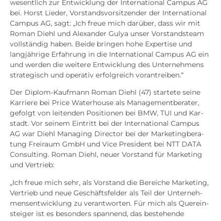
wesent­lich zur Ent­wick­lung der Inter­na­tio­nal Cam­pus AG
bei. Horst Lie­der, Vor­stands­vor­sit­zen­der der Inter­na­tio­nal
Cam­pus AG, sagt: „Ich freue mich dar­über, dass wir mit
Roman Diehl und Alex­an­der Gulya unser Vor­stands­team
voll­stän­dig haben. Bei­de brin­gen hohe Exper­ti­se und
lang­jäh­ri­ge Erfah­rung in die Inter­na­tio­nal Cam­pus AG ein
und wer­den die wei­te­re Ent­wick­lung des Unter­neh­mens
stra­te­gisch und ope­ra­tiv erfolg­reich vor­an­trei­ben.“
Der Diplom-Kauf­mann Roman Diehl (47) star­te­te sei­ne
Kar­rie­re bei Pri­ce Water­house als Manage­ment­be­ra­ter,
gefolgt von lei­ten­den Posi­tio­nen bei BMW, TUI und Kar­
stadt. Vor sei­nem Ein­tritt bei der Inter­na­tio­nal Cam­pus
AG war Diehl Mana­ging Direc­tor bei der Mar­ke­ting­be­ra­
tung Frei­raum GmbH und Vice Pre­si­dent bei NTT DATA
Con­sul­ting. Roman Diehl, neu­er Vor­stand für Mar­ke­ting
und Ver­trieb:
„Ich freue mich sehr, als Vor­stand die Berei­che Mar­ke­ting,
Ver­trieb und neue Geschäfts­fel­der als Teil der Unter­neh­
mens­ent­wick­lung zu ver­ant­wor­ten. Für mich als Quer­ein­
stei­ger ist es beson­ders span­nend, das bestehen­de