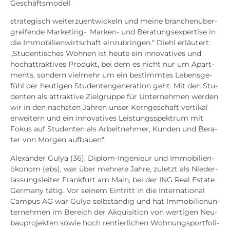
Geschäfts­mo­dell
stra­te­gisch wei­ter­zu­ent­wi­ckeln und mei­ne bran­chen­über­
grei­fen­de Marketing‑, Mar­ken- und Bera­tungs­exper­ti­se in
die Immo­bi­li­en­wirt­schaft ein­zu­brin­gen.“ Diehl erläu­tert:
„Stu­den­ti­sches Woh­nen ist heu­te ein inno­va­ti­ves und
hoch­at­trak­ti­ves Pro­dukt, bei dem es nicht nur um Apart­
ments, son­dern viel­mehr um ein bestimm­tes Lebens­ge­
fühl der heu­ti­gen Stu­den­ten­ge­nera­ti­on geht. Mit den Stu­
den­ten als attrak­ti­ve Ziel­grup­pe für Unter­neh­men wer­den
wir in den nächs­ten Jah­ren unser Kern­ge­schäft ver­ti­kal
erwei­tern und ein inno­va­ti­ves Leis­tungs­spek­trum mit
Fokus auf Stu­den­ten als Arbeit­neh­mer, Kun­den und Bera­
ter von Mor­gen auf­bau­en“.
Alex­an­der Gulya (36), Diplom-Inge­nieur und Immo­bi­li­en­
öko­nom (ebs), war über meh­re­re Jah­re, zuletzt als Nie­der­
las­sungs­lei­ter Frank­furt am Main, bei der ING Real Estate
Ger­ma­ny tätig. Vor sei­nem Ein­tritt in die Inter­na­tio­nal
Cam­pus AG war Gulya selb­stän­dig und hat Immo­bi­li­en­un­
ter­neh­men im Bereich der Akqui­si­ti­on von wer­ti­gen Neu­
bau­pro­jek­ten sowie hoch ren­tier­li­chen Woh­nungs­port­fo­li­