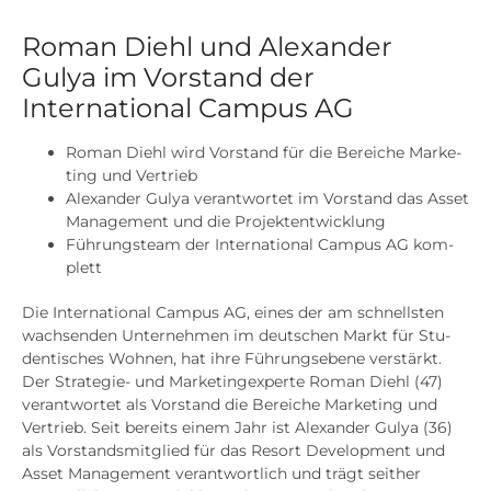
Roman Diehl und Alexander
Gulya im Vorstand der
International Campus AG
Roman Diehl wird Vor­stand für die Berei­che Mar­ke­
ting und Ver­trieb
Alex­an­der Gulya ver­ant­wor­tet im Vor­stand das Asset
Manage­ment und die Pro­jekt­ent­wick­lung
Füh­rungs­team der Inter­na­tio­nal Cam­pus AG kom­
plett
Die Inter­na­tio­nal Cam­pus AG, eines der am schnells­ten
wach­sen­den Unter­neh­men im deut­schen Markt für Stu­
den­ti­sches Woh­nen, hat ihre Füh­rungs­ebe­ne ver­stärkt.
Der Stra­te­gie- und Mar­ke­ting­ex­per­te Roman Diehl (47)
ver­ant­wor­tet als Vor­stand die Berei­che Mar­ke­ting und
Ver­trieb. Seit bereits einem Jahr ist Alex­an­der Gulya (36)
als Vor­stands­mit­glied für das Resort Deve­lo­p­ment und
Asset Manage­ment ver­ant­wort­lich und trägt seit­her