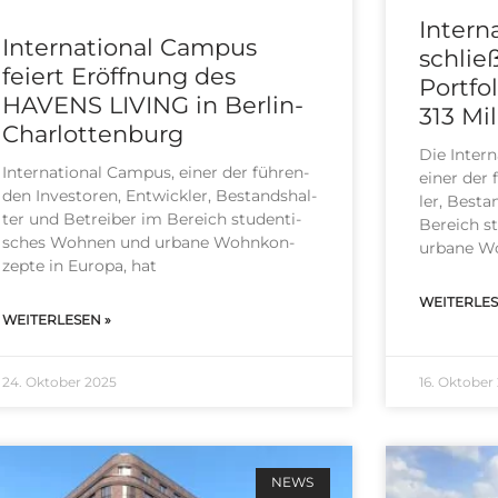
Intern
International Campus
schlie
feiert Eröffnung des
Portfo
HAVENS LIVING in Berlin-
313 Mi
Charlottenburg
Die Inter­n
Inter­na­tio­nal Cam­pus, einer der füh­ren­
einer der f
den Inves­to­ren, Ent­wick­ler, Bestands­hal­
ler, Besta
ter und Betrei­ber im Bereich stu­den­ti­
Bereich st
sches Woh­nen und urba­ne Wohn­kon­
urba­ne Wo
zep­te in Euro­pa, hat
WEITERLES
WEITERLESEN »
24. Oktober 2025
16. Oktober
NEWS