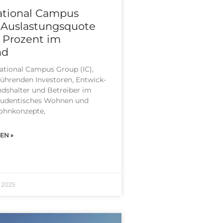
ational Campus
t Auslastungsquote
 Prozent im
nd
a­tio­nal Cam­pus Group (IC),
üh­ren­den Inves­to­ren, Ent­wick­
nds­hal­ter und Betrei­ber im
u­den­ti­sches Woh­nen und
hn­kon­zep­te,
EN »
 2025