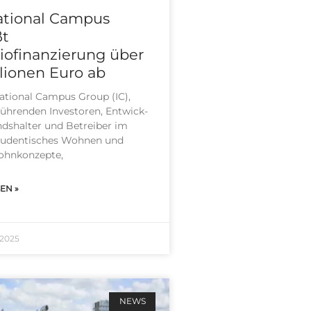
ational Campus
ßt
liofinanzierung über
llionen Euro ab
a­tio­nal Cam­pus Group (IC),
üh­ren­den Inves­to­ren, Ent­wick­
nds­hal­ter und Betrei­ber im
u­den­ti­sches Woh­nen und
hn­kon­zep­te,
EN »
 2025
NEWS