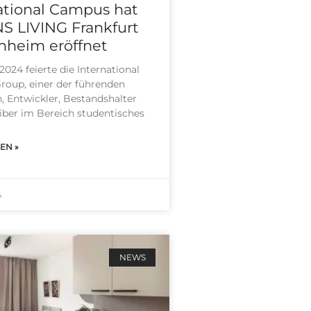
ational Campus hat
 LIVING Frankfurt
nheim eröffnet
024 fei­er­te die Inter­na­tio­nal
oup, einer der füh­ren­den
n, Ent­wick­ler, Bestands­hal­ter
­ber im Bereich stu­den­ti­sches
EN »
4
NEWS