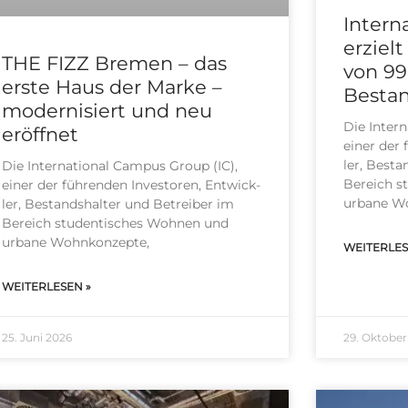
Intern
erziel
THE FIZZ Bremen – das
von 99
erste Haus der Marke –
Besta
modernisiert und neu
Die Inter­n
eröffnet
einer der f
ler, Besta
Die Inter­na­tio­nal Cam­pus Group (IC),
Bereich st
einer der füh­ren­den Inves­to­ren, Ent­wick­
urba­ne Wo
ler, Bestands­hal­ter und Betrei­ber im
Bereich stu­den­ti­sches Woh­nen und
urba­ne Wohn­kon­zep­te,
WEITERLES
WEITERLESEN »
25. Juni 2026
29. Oktober