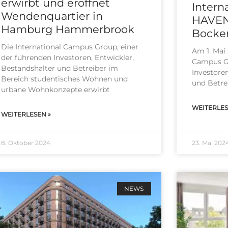
erwirbt und eröffnet
Intern
Wendenquartier in
HAVENS
Hamburg Hammerbrook
Bocke
Die Inter­na­tio­nal Cam­pus Group, einer
Am 1. Mai 2
der füh­ren­den Inves­to­ren, Ent­wick­ler,
Cam­pus Gr
Bestands­hal­ter und Betrei­ber im
Inves­to­re
Bereich stu­den­ti­sches Woh­nen und
und Betrei
urba­ne Wohn­kon­zep­te erwirbt
WEITERLES
WEITERLESEN »
8. Oktober 2024
23. Mai 202
NEWS