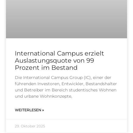
International Campus erzielt
Auslastungsquote von 99
Prozent im Bestand
Die Inter­na­tio­nal Cam­pus Group (IC), einer der
füh­ren­den Inves­to­ren, Ent­wick­ler, Bestands­hal­ter
und Betrei­ber im Bereich stu­den­ti­sches Woh­nen
und urba­ne Wohn­kon­zep­te,
WEITERLESEN »
29. Oktober 2025