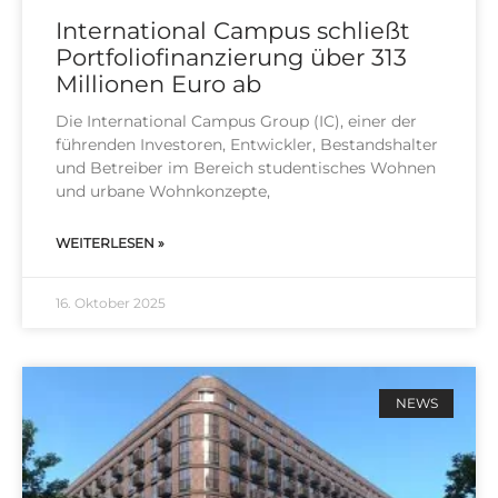
International Campus schließt
Portfoliofinanzierung über 313
Millionen Euro ab
Die Inter­na­tio­nal Cam­pus Group (IC), einer der
füh­ren­den Inves­to­ren, Ent­wick­ler, Bestands­hal­ter
und Betrei­ber im Bereich stu­den­ti­sches Woh­nen
und urba­ne Wohn­kon­zep­te,
WEITERLESEN »
16. Oktober 2025
NEWS