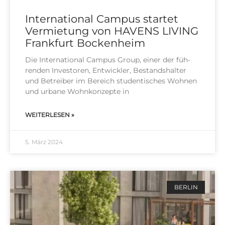
International Campus startet
Vermietung von HAVENS LIVING
Frankfurt Bockenheim
Die Inter­na­tio­nal Cam­pus Group, einer der füh­
ren­den Inves­to­ren, Ent­wick­ler, Bestands­hal­ter
und Betrei­ber im Bereich stu­den­ti­sches Woh­nen
und urba­ne Wohn­kon­zep­te in
WEITERLESEN »
5. März 2024
BERLIN