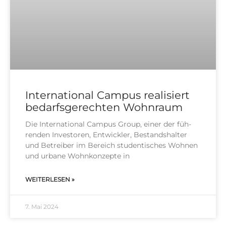
International Campus realisiert
bedarfsgerechten Wohnraum
Die Inter­na­tio­nal Cam­pus Group, einer der füh­
ren­den Inves­to­ren, Ent­wick­ler, Bestands­hal­ter
und Betrei­ber im Bereich stu­den­ti­sches Woh­nen
und urba­ne Wohn­kon­zep­te in
WEITERLESEN »
7. Mai 2024