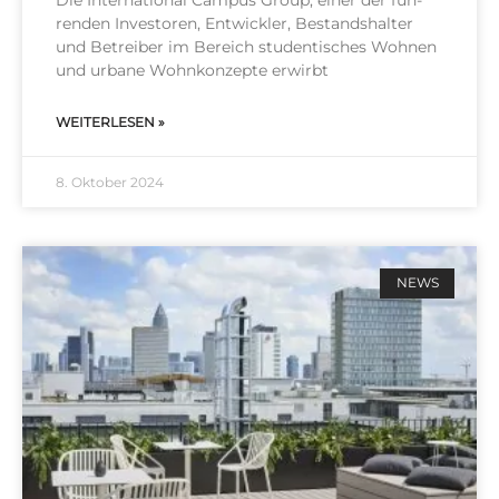
Die Inter­na­tio­nal Cam­pus Group, einer der füh­
ren­den Inves­to­ren, Ent­wick­ler, Bestands­hal­ter
und Betrei­ber im Bereich stu­den­ti­sches Woh­nen
und urba­ne Wohn­kon­zep­te erwirbt
WEITERLESEN »
8. Oktober 2024
NEWS