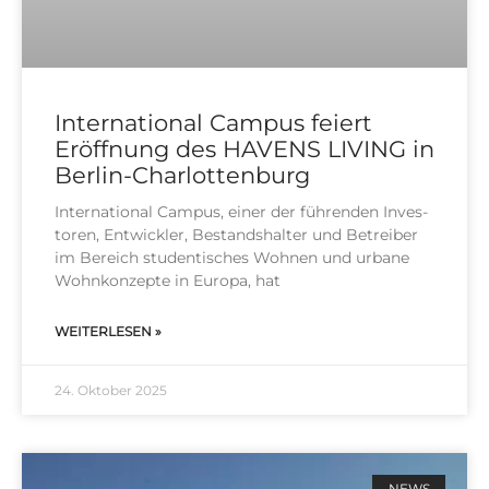
International Campus feiert
Eröffnung des HAVENS LIVING in
Berlin-Charlottenburg
Inter­na­tio­nal Cam­pus, einer der füh­ren­den Inves­
to­ren, Ent­wick­ler, Bestands­hal­ter und Betrei­ber
im Bereich stu­den­ti­sches Woh­nen und urba­ne
Wohn­kon­zep­te in Euro­pa, hat
WEITERLESEN »
24. Oktober 2025
NEWS