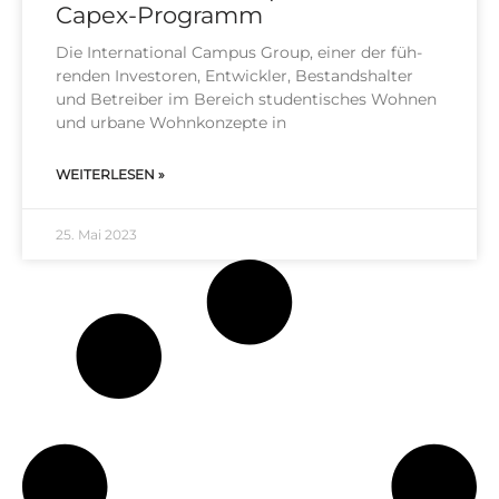
Capex-Programm
Die Inter­na­tio­nal Cam­pus Group, einer der füh­
ren­den Inves­to­ren, Ent­wick­ler, Bestands­hal­ter
und Betrei­ber im Bereich stu­den­ti­sches Woh­nen
und urba­ne Wohn­kon­zep­te in
WEITERLESEN »
25. Mai 2023