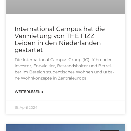
International Campus hat die
Vermietung von THE FIZZ
Leiden in den Niederlanden
gestartet
Die Inter­na­tio­nal Cam­pus Group (IC), füh­ren­der
Inves­tor, Ent­wick­ler, Bestands­hal­ter und Betrei­
ber im Bereich stu­den­ti­sches Woh­nen und urba­
ne Wohn­kon­zep­te in Zen­tral­eu­ro­pa,
WEITERLESEN »
16. April 2024