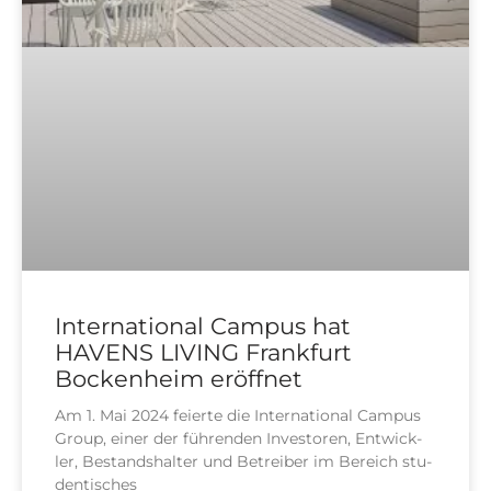
International Campus hat
HAVENS LIVING Frankfurt
Bockenheim eröffnet
Am 1. Mai 2024 fei­er­te die Inter­na­tio­nal Cam­pus
Group, einer der füh­ren­den Inves­to­ren, Ent­wick­
ler, Bestands­hal­ter und Betrei­ber im Bereich stu­
den­ti­sches