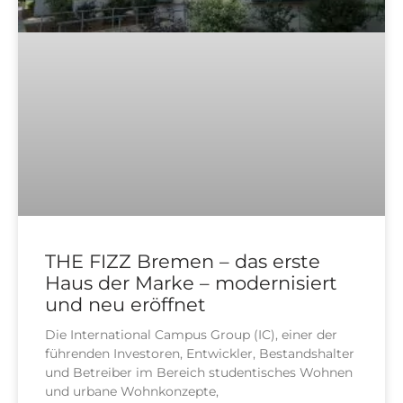
THE FIZZ Bremen – das erste
Haus der Marke – modernisiert
und neu eröffnet
Die Inter­na­tio­nal Cam­pus Group (IC), einer der
füh­ren­den Inves­to­ren, Ent­wick­ler, Bestands­hal­ter
und Betrei­ber im Bereich stu­den­ti­sches Woh­nen
und urba­ne Wohn­kon­zep­te,