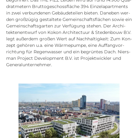
begon­nen. Das THE FIZZ Lei­den wird auf rund 14.900 Qua­
drat­me­tern Brut­to­ge­schoss­flä­che 394 Ein­zel­a­part­ments
in zwei ver­bun­de­nen Gebäu­de­tei­len bie­ten. Dane­ben wer­
den groß­zü­gig gestal­te­te Gemein­schafts­flä­chen sowie ein
Gemein­schafts­gar­ten zur Ver­fü­gung ste­hen. Der Archi­
tek­ten­ent­wurf von Kokon Archi­tec­tuur & Steden­bouw B.V.
legt außer­dem gro­ßen Wert auf Nach­hal­tig­keit: Zum Kon­
zept gehö­ren u.a. eine Wär­me­pum­pe, eine Auf­fang­vor­
rich­tung für Regen­was­ser und ein begrün­tes Dach. Niers­
man Pro­ject Deve­lo­p­ment B.V. ist Pro­jekt­wick­ler und
Gene­ral­un­ter­neh­mer.