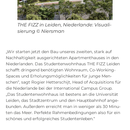
THE FIZZ in Lei­den, Nie­der­lan­de: Visua­li­
sie­rung © Niers­man
„Wir star­ten jetzt den Bau unse­res zwei­ten, stark auf
Nach­hal­tig­keit aus­ge­rich­te­ten Apart­ment­hau­ses in den
Nie­der­lan­den. Das Stu­den­ten­wohn­haus THE FIZZ Lei­den
schafft drin­gend benö­tig­ten Wohn­raum, Co-Working-
Spaces und Erho­lungs­mög­lich­kei­ten für jun­ge Men­
schen“, sagt Rogier Het­ter­schijt, Head of Acqui­si­ti­ons für
die Nie­der­lan­de bei der Inter­na­tio­nal Cam­pus Group.
„Das Stu­den­ten­wohn­haus ist bes­tens an die Uni­ver­si­tät
Lei­den, das Stadt­zen­trum und den Haupt­bahn­hof ange­
bun­den. Außer­dem erreicht man in weni­ger als 30 Minu­
ten das Meer. Per­fek­te Rah­men­be­din­gun­gen also für ein
schö­nes und erfolg­rei­ches Stu­den­ten­le­ben.“