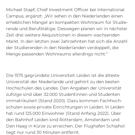
Micha­el Stapf, Chief Invest­ment Offi­cer bei Inter­na­tio­nal
Cam­pus, ergänzt: „Wir sehen in den Nie­der­lan­den einen
erheb­li­chen Man­gel an kom­pak­ten Wohn­raum für Stu­die­
ren­de und Berufs­tä­ti­ge. Des­we­gen pla­nen wir in nächs­ter
Zeit drei wei­te­re Akqui­si­tio­nen in die­sem wach­sen­den
Markt. In den letz­ten zwei Jahr­zehn­ten hat sich die Anzahl
der Stu­die­ren­den in den Nie­der­lan­den ver­dop­pelt, die
Men­ge pas­sen­den Wohn­raums aller­dings nicht.“
Die 1575 gegrün­de­te Uni­ver­si­teit Lei­den ist die ältes­te
Uni­ver­si­tät der Nie­der­lan­de und gehört zu den bes­ten
Hoch­schu­len des Lan­des. Den Anga­ben der Uni­ver­si­tät
zufol­ge sind über 32.000 Stu­den­tin­nen und Stu­den­ten
imma­tri­ku­liert (Stand 2020). Dazu kom­men Fach­hoch­
schu­len sowie pri­va­te Ein­rich­tun­gen in Lei­den. In Lei­den
hat rund 125.000 Ein­woh­ner (Stand Anfang 2022). Über
den Bahn­hof Lei­den sind Rot­ter­dam, Ams­ter­dam und
Den Haag in Kür­ze zu errei­chen. Der Flug­ha­fen Schip­hol
liegt nur rund 30 Minu­ten ent­fernt.