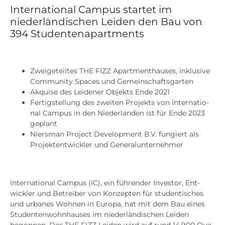
International Campus startet im
niederländischen Leiden den Bau von
394 Studentenapartments
Zwei­ge­teil­tes THE FIZZ Apart­ment­hau­ses, inklu­si­ve
Com­mu­ni­ty Spaces und Gemein­schafts­gar­ten
Akqui­se des Lei­de­ner Objekts Ende 2021
Fer­tig­stel­lung des zwei­ten Pro­jekts von Inter­na­tio­
nal Cam­pus in den Nie­der­lan­den ist für Ende 2023
geplant
Niers­man Pro­ject Deve­lo­p­ment B.V. fun­giert als
Pro­jekt­ent­wick­ler und Gene­ral­un­ter­neh­mer
Inter­na­tio­nal Cam­pus (IC), ein füh­ren­der Inves­tor, Ent­
wick­ler und Betrei­ber von Kon­zep­ten für stu­den­ti­sches
und urba­nes Woh­nen in Euro­pa, hat mit dem Bau eines
Stu­den­ten­wohn­hau­ses im nie­der­län­di­schen Lei­den